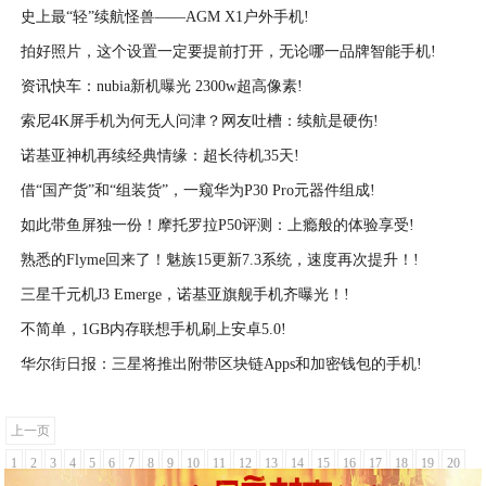
史上最“轻”续航怪兽——AGM X1户外手机!
2021-02-26
拍好照片，这个设置一定要提前打开，无论哪一品牌智能手机!
2021-02-25
资讯快车：nubia新机曝光 2300w超高像素!
2021-02-25
索尼4K屏手机为何无人问津？网友吐槽：续航是硬伤!
2021-02-25
诺基亚神机再续经典情缘：超长待机35天!
2021-02-25
借“国产货”和“组装货”，一窥华为P30 Pro元器件组成!
2021-02-25
如此带鱼屏独一份！摩托罗拉P50评测：上瘾般的体验享受!
2021-02-25
熟悉的Flyme回来了！魅族15更新7.3系统，速度再次提升！!
2021-02-25
三星千元机J3 Emerge，诺基亚旗舰手机齐曝光！!
2021-02-25
不简单，1GB内存联想手机刷上安卓5.0!
2021-02-25
华尔街日报：三星将推出附带区块链Apps和加密钱包的手机!
2021-02-25
2021-02-25
上一页
1
2
3
4
5
6
7
8
9
10
11
12
13
14
15
16
17
18
19
20