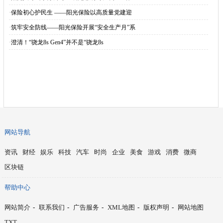
·
保险初心护民生 ——阳光保险以高质量党建迎
·
筑牢安全防线——阳光保险开展“安全生产月”系
·
澄清！“骁龙8s Gen4”并不是“骁龙8s
网站导航
资讯
财经
娱乐
科技
汽车
时尚
企业
美食
游戏
消费
微商
区块链
帮助中心
网站简介
-
联系我们
-
广告服务
-
XML地图
-
版权声明
-
网站地图
TXT