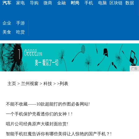
汽车
家电
导购
微商
金融
时尚
手机
电脑
区块链
数据
企业
手游
美食
吃货
广告
主页
>
兰州视窗
>
科技
> >列表
不能不收藏——10款超能打的作图必备网站!
一个手机保护壳看透你们的女神！!
2021-02-26
唱片公司经典原声大碟封面欣赏!
2021-02-26
智能手机狂魔告诉你有哪些美得让人惊艳的国产手机？!
2021-02-26