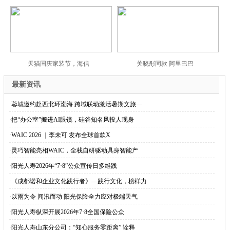
天猫国庆家装节，海信
关晓彤同款 阿里巴巴
最新资讯
·
蓉城邀约赴西北环渤海 跨域联动激活暑期文旅—
·
把“办公室”搬进AI眼镜，硅谷知名风投人现身
·
WAIC 2026 ｜李未可 发布全球首款X
·
灵巧智能亮相WAIC，全栈自研驱动具身智能产
·
阳光人寿2026年“7·8”公众宣传日多维践
·
《成都诺和企业文化践行者》—践行文化，榜样力
·
以雨为令 闻汛而动 阳光保险全力应对极端天气
·
阳光人寿纵深开展2026年7·8全国保险公众
·
阳光人寿山东分公司：“知心服务零距离” 诠释