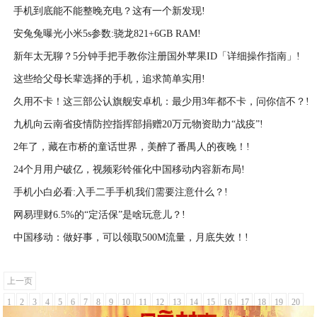
手机到底能不能整晚充电？这有一个新发现!
2021-03-03
安兔兔曝光小米5s参数:骁龙821+6GB RAM!
2021-03-03
新年太无聊？5分钟手把手教你注册国外苹果ID「详细操作指南」!
2021-03-03
这些给父母长辈选择的手机，追求简单实用!
2021-03-03
久用不卡！这三部公认旗舰安卓机：最少用3年都不卡，问你信不？!
2021-03-03
九机向云南省疫情防控指挥部捐赠20万元物资助力“战疫”!
2021-03-03
2年了，藏在市桥的童话世界，美醉了番禺人的夜晚！!
2021-03-03
24个月用户破亿，视频彩铃催化中国移动内容新布局!
2021-03-03
手机小白必看:入手二手手机我们需要注意什么？!
2021-03-02
网易理财6.5%的“定活保”是啥玩意儿？!
2021-03-02
中国移动：做好事，可以领取500M流量，月底失效！!
2021-03-02
2021-03-02
上一页
1
2
3
4
5
6
7
8
9
10
11
12
13
14
15
16
17
18
19
20