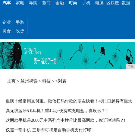
汽车
家电
导购
微商
金融
时尚
手机
电脑
区块链
数据
企业
手游
美食
吃货
广告
主页
>
兰州视窗
>
科技
> >列表
重磅！经常用支付宝、微信扫码付款的朋友快看！4月1日起将有重大变
真无线蓝牙5.0耳机！重4.4g+便携式充电盒，喜欢么？!
2021-03-03
这两款手机是2000元中系列当中性价比最高两款，你听说过吗？!
2021-03-03
仅需一部手机 三步即可搞定自助手机支付打印!
2021-03-03