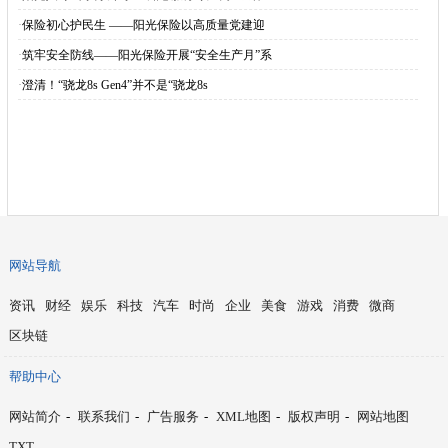
·
保险初心护民生 ——阳光保险以高质量党建迎
·
筑牢安全防线——阳光保险开展“安全生产月”系
·
澄清！“骁龙8s Gen4”并不是“骁龙8s
网站导航
资讯
财经
娱乐
科技
汽车
时尚
企业
美食
游戏
消费
微商
区块链
帮助中心
网站简介
-
联系我们
-
广告服务
-
XML地图
-
版权声明
-
网站地图
TXT