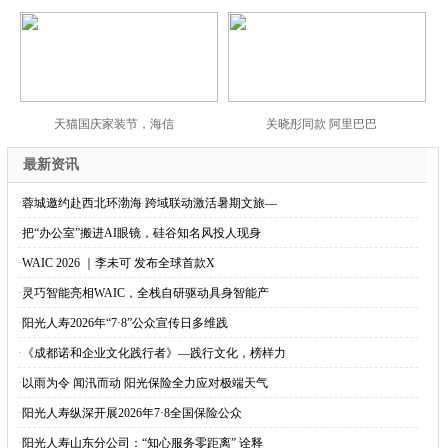
天猫国庆家装节，海信
关晓彤同款 阿里巴巴
最新资讯
·
蓉城邀约赴西北环渤海 跨域联动激活暑期文旅—
·
把“办公室”搬进AI眼镜，硅谷知名风投人现身
·
WAIC 2026 ｜李未可 发布全球首款X
·
灵巧智能亮相WAIC，全栈自研驱动具身智能产
·
阳光人寿2026年“7·8”公众宣传日多维践
·
《成都诺和企业文化践行者》—践行文化，榜样力
·
以雨为令 闻汛而动 阳光保险全力应对极端天气
·
阳光人寿纵深开展2026年7·8全国保险公众
·
阳光人寿山东分公司：“知心服务零距离” 诠释