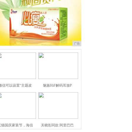
广告
微信可以设置“主题皮
魅族HiF解码耳放P
天猫国庆家装节，海信
关晓彤同款 阿里巴巴