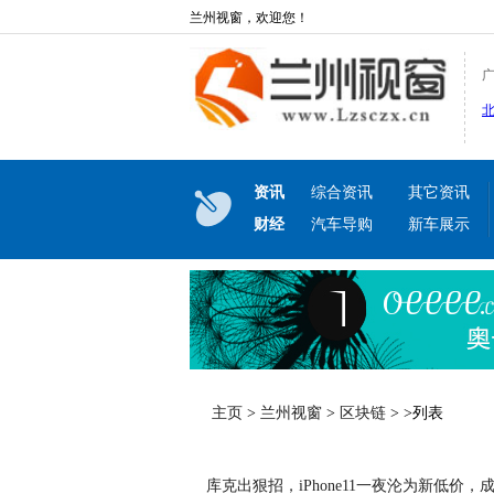
兰州视窗，欢迎您！
资讯
综合资讯
其它资讯
财经
汽车导购
新车展示
主页
>
兰州视窗
>
区块链
> >列表
库克出狠招，iPhone11一夜沦为新低价，