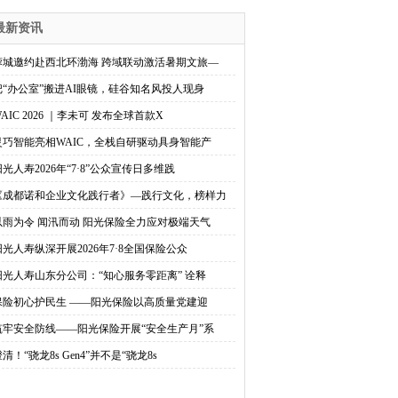
最新资讯
蓉城邀约赴西北环渤海 跨域联动激活暑期文旅—
把“办公室”搬进AI眼镜，硅谷知名风投人现身
AIC 2026 ｜李未可 发布全球首款X
灵巧智能亮相WAIC，全栈自研驱动具身智能产
阳光人寿2026年“7·8”公众宣传日多维践
《成都诺和企业文化践行者》—践行文化，榜样力
以雨为令 闻汛而动 阳光保险全力应对极端天气
阳光人寿纵深开展2026年7·8全国保险公众
阳光人寿山东分公司：“知心服务零距离” 诠释
保险初心护民生 ——阳光保险以高质量党建迎
筑牢安全防线——阳光保险开展“安全生产月”系
清！“骁龙8s Gen4”并不是“骁龙8s