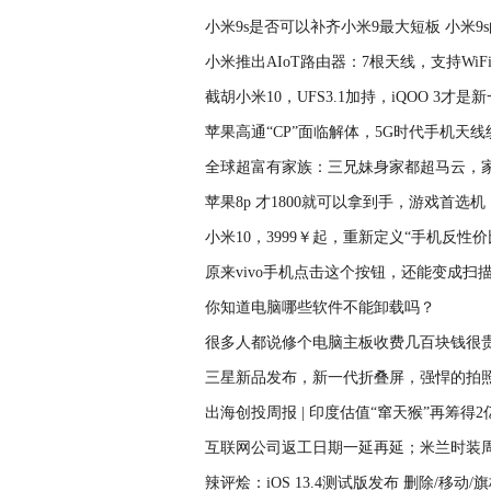
小米9s是否可以补齐小米9最大短板 小米9
小米推出AIoT路由器：7根天线，支持Wi
截胡小米10，UFS3.1加持，iQOO 3才是
苹果高通“CP”面临解体，5G时代手机天
全球超富有家族：三兄妹身家都超马云，家族
苹果8p 才1800就可以拿到手，游戏首选
小米10，3999￥起，重新定义“手机反性价
原来vivo手机点击这个按钮，还能变成扫
你知道电脑哪些软件不能卸载吗？
很多人都说修个电脑主板收费几百块钱很
三星新品发布，新一代折叠屏，强悍的拍
出海创投周报 | 印度估值“窜天猴”再筹得2
互联网公司返工日期一延再延；米兰时装
辣评烩：iOS 13.4测试版发布 删除/移动