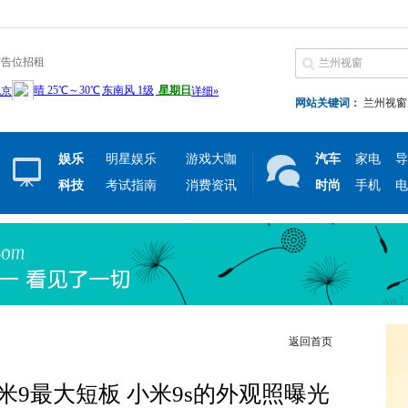
广告位招租
网站关键词：
兰州视窗
娱乐
明星娱乐
游戏大咖
汽车
家电
导
科技
考试指南
消费资讯
时尚
手机
电
返回首页
米9最大短板 小米9s的外观照曝光