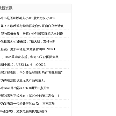
最新资讯
小米9s是否可以补齐小米9最大短板 小米9s
外媒：谷歌希望与华为再次合作 正向白宫申请恢
性能与颜值兼备，居家办公利器荣耀笔记本14锐
小米推出AIoT路由器：7根天线，支持WiF
全新设计更加年轻化 荣耀新官网HONOR.C
5G、HMS重磅发布后，华为AI又获国际大奖
胡小米10，UFS3.1加持，iQOO 3
根深才能蒂固，华为要做智慧世界的“基建狂魔”
华为将在法国设立无线产品制造工厂
小米AIoT路由器AX3600明天10点开售
荣耀20系列正式发布：DXO全球第二高分，4
华为发布新一代折叠屏Mate Xs，京东五星
好马配好鞍，游戏电脑装机电源推荐