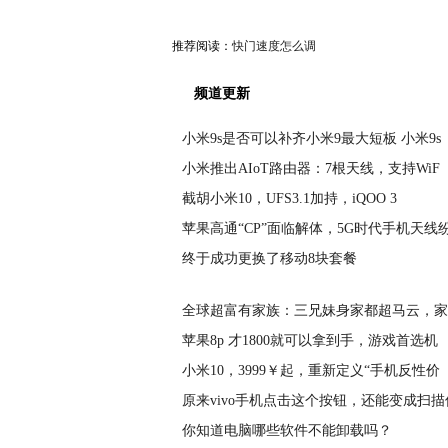
推荐阅读：
快门速度怎么调
频道更新
小米9s是否可以补齐小米9最大短板 小米9s
小米推出AIoT路由器：7根天线，支持WiF
截胡小米10，UFS3.1加持，iQOO 3
苹果高通“CP”面临解体，5G时代手机天线
终于成功更换了移动8块套餐
全球超富有家族：三兄妹身家都超马云，家
苹果8p 才1800就可以拿到手，游戏首选机
小米10，3999￥起，重新定义“手机反性价
原来vivo手机点击这个按钮，还能变成扫描
你知道电脑哪些软件不能卸载吗？