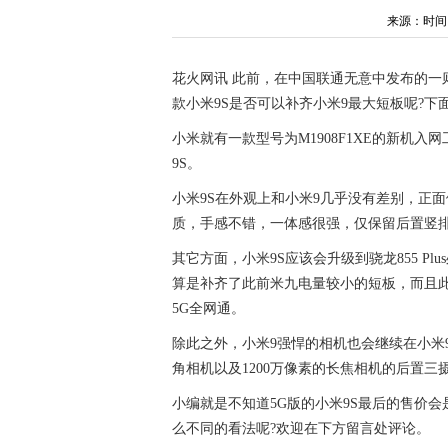
来源：时间：20
花火网讯 此前，在中国联通无意中发布的一
款小米9S是否可以补齐小米9最大短板呢?
小米就有一款型号为M1908F1XE的新机
9S。
小米9S在外观上和小米9几乎没有差别，正面
质，手感不错，一体感很强，仅保留后置竖
其它方面，小米9S应该会升级到骁龙855 Pl
算是补齐了此前米九电量较小的短板，而且此次
5G全网通。
除此之外，小米9强悍的相机也会继续在小米9S
角相机以及1200万像素的长焦相机的后置
小编就是不知道5G版的小米9S最后的售价会
么不同的看法呢?欢迎在下方留言处评论。