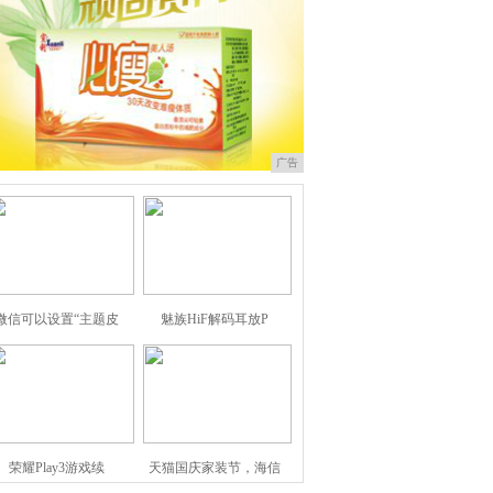
广告
微信可以设置“主题皮
魅族HiF解码耳放P
荣耀Play3游戏续
天猫国庆家装节，海信