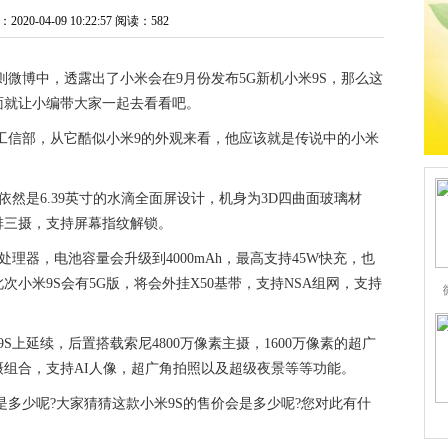
20-04-09 10:22:57
阅读：582
则微博中，透露出了小米会在9月份发布5G新机小米9S，那么这
下面就让小编带大家一起去看看吧。
入网工信部，从它酷似小米9的外观来看，他应该就是传说中的小米
依然是6.39英寸的水滴全面屏设计，机身为3D四曲面玻璃材
排三摄，支持屏幕指纹解锁。
us处理器，电池容量会升级到4000mAh，最高支持45W快充，也
小米9S会有5G版，将会外挂X50基带，支持NSA组网，支持
上延续，后置搭载索尼4800万像素主摄，1600万像素的超广
三摄组合，支持AI人像，超广角拍照以及超级夜景等等功能。
是多少呢?大家猜猜这款小米9S的售价会是多少呢?您对此有什