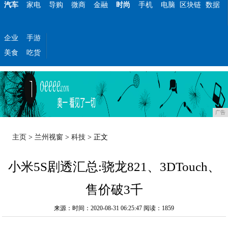
汽车
家电
导购
微商
金融
时尚
手机
电脑
区块链
数据
企业
手游
美食
吃货
广告
主页
>
兰州视窗
>
科技
> 正文
小米5S剧透汇总:骁龙821、3DTouch、
售价破3千
来源：时间：2020-08-31 06:25:47
阅读：1859