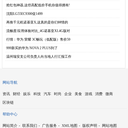
·
抢红包神器,这些高配低价手机你值得拥有!
·
沈阳LG55EC9300促1499
·
再推千元机诺基亚X,这真的是你们钟情的
·
流畅度/应用体验对比_4G诺基亚XL4G版对
·
行情：华为 荣耀 3C畅玩（低配版）售价59
·
999新买的华为 NOVA 2 PLUS到了
·
温州瑞安支公司负责人向当地人行汇报工作
网站导航
资讯
财经
娱乐
科技
汽车
时尚
企业
美食
游戏
消费
微商
区块链
帮助中心
网站简介
-
联系我们
-
广告服务
-
XML地图
-
版权声明
-
网站地图