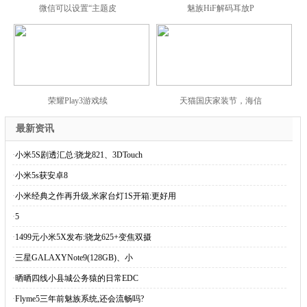
微信可以设置“主题皮
魅族HiF解码耳放P
荣耀Play3游戏续
天猫国庆家装节，海信
最新资讯
·
小米5S剧透汇总:骁龙821、3DTouch
·
小米5s获安卓8
·
小米经典之作再升级,米家台灯1S开箱:更好用
·
5
·
1499元小米5X发布:骁龙625+变焦双摄
·
三星GALAXYNote9(128GB)、小
·
晒晒四线小县城公务猿的日常EDC
·
Flyme5三年前魅族系统,还会流畅吗?