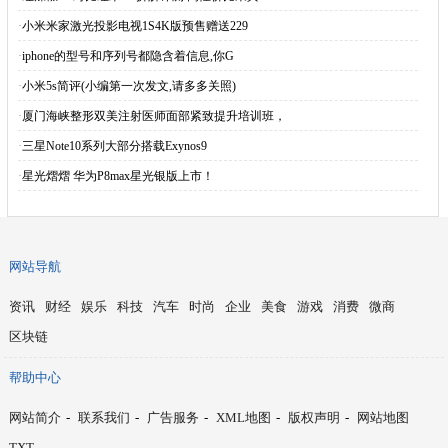
·
小米米家激光投影电视1S4K版预售赠送229
·
iphone的型号和序列号都隐含着信息,你G
·
小米5s简评(小编第一次发文,请多多关照)
·
厦门海峡整形双美注射医师面部紧致提升培训班，
·
三星Note10系列大部分搭载Exynos9
·
星光熠熠 华为P8max星光银版上市！
网站导航
资讯
财经
娱乐
科技
汽车
时尚
企业
美食
游戏
消费
微商
区块链
帮助中心
网站简介
-
联系我们
-
广告服务
-
XML地图
-
版权声明
-
网站地图
TXT