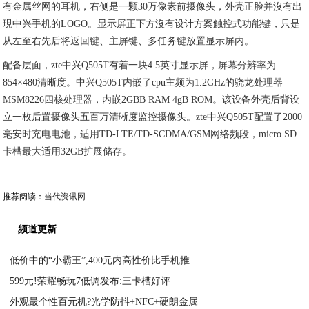
有金属丝网的耳机，右侧是一颗30万像素前摄像头，外壳正脸并沒有出
現中兴手机的LOGO。显示屏正下方沒有设计方案触控式功能键，只是
从左至右先后将返回键、主屏键、多任务键放置显示屏内。
配备层面，zte中兴Q505T有着一块4.5英寸显示屏，屏幕分辨率为
854×480清晰度。中
兴Q505T内嵌了cpu主频为1.2GHz的骁龙处理器
MSM8226四核处理器，内嵌2GBB RAM 4gB ROM。该设备外壳后背设
立一枚后置摄像头五百万清晰度监控摄像头。zte中兴
Q505T配置了2000
毫安时充电电池，适用TD-LTE/TD-SCDMA/GSM网络频段，
micro SD
卡槽最大适用32GB扩展储存。
推荐阅读：
当代资讯网
频道更新
低价中的“小霸王”,400元内高性价比手机推
599元!荣耀畅玩7低调发布:三卡槽好评
2020-08-30
外观最个性百元机?光学防抖+NFC+硬朗金属
2020-08-30