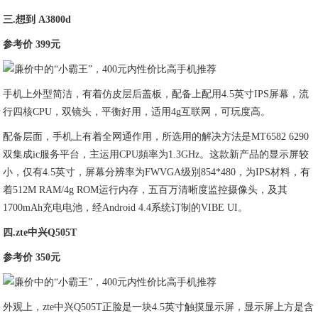
三.想到 A3800d
参考价 399元
手机上外型简洁，有着仿皮层后盖板，配备上配用4.5英寸IPS屏幕，流
行四
核CPU，双镜头，平衡好用，适用4g互联网，可玩度高。
配备层面，手机上有着全网通作用，所选用的解决方法是MT6582 6290
双
集成ic服务平台，主运用CPU頻率为1.3GHz。这款新产品的显示屏较
小，仅有4.5英寸，屏幕分辨率为FWVGA级別854*480，为IPS材料，有
着512M RAM/4g ROM运行内存，
五百万清晰度监控摄像头，及其
1700mAh充电电池，经Android 4.4系统订制的VIBE UI。
四.zte中兴Q505T
参考价 350元
外观上，zte中兴Q505T正脸是一块4.5英寸触摸显示屏，显示屏上方是含