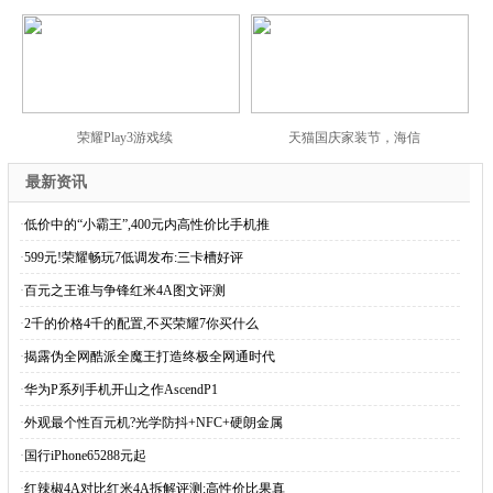
荣耀Play3游戏续
天猫国庆家装节，海信
最新资讯
·
低价中的“小霸王”,400元内高性价比手机推
·
599元!荣耀畅玩7低调发布:三卡槽好评
·
百元之王谁与争锋红米4A图文评测
·
2千的价格4千的配置,不买荣耀7你买什么
·
揭露伪全网酷派全魔王打造终极全网通时代
·
华为P系列手机开山之作AscendP1
·
外观最个性百元机?光学防抖+NFC+硬朗金属
·
国行iPhone65288元起
·
红辣椒4A对比红米4A拆解评测:高性价比果真