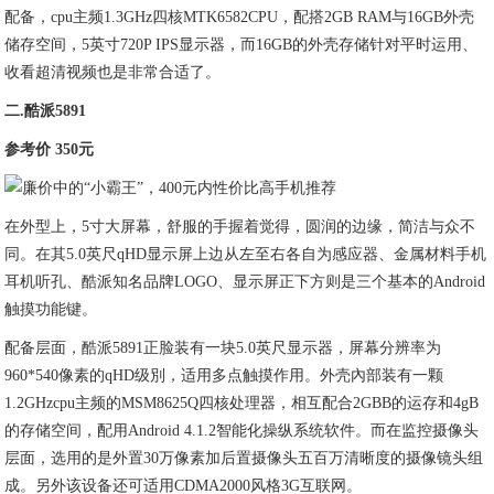
配备，cpu主频1.3GHz四核MTK6582CPU，配搭2GB RAM与16GB外壳
储存空间，5英寸720P IPS显示器，而16GB的外壳存储针对平时运用、
收看超清视频也是非常合适了。
二.酷派5891
参考价 350元
在外型上，5寸大屏幕，舒服的手握着觉得，圆润的边缘，简洁与众不
同。在其
5.0英尺qHD显示屏上边从左至右各自为感应器、金属材料手机
耳机听孔、酷派知名品牌
LOGO、显示屏正下方则是三个基本的Android
触摸功能键。
配备层面，酷派5891正脸装有一块5.0英尺显示器，屏幕分辨率为
960*540像
素的qHD级別，适用多点触摸作用。外壳內部装有一颗
1.2GHzcpu主频的MSM8625Q四核处理器，相互配合2GBB的运存和4gB
的存储空间，配用Android 4.1.2智能化操纵系统软件。而在监控摄像头
层面，选用的是外置30万像素加后置摄像头五百万清晰度的摄像镜头组
成。另外该设备还可适用CDMA2000风格3G互联网。