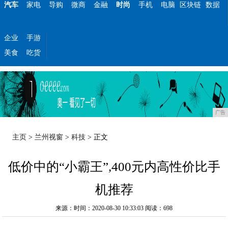
汽车
家电
导购
微商
金融
时尚
手机
电脑
区块链
数据
企业
手游
美食
吃货
广告
主页
>
兰州视窗
>
科技
> 正文
低价中的“小霸王”,400元内高性价比手
机推荐
来源：时间：2020-08-30 10:33:03
阅读：698