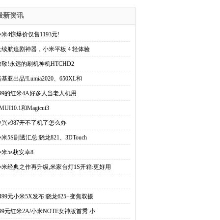
最新资讯
小米4惊爆价仅售1193元!
长续航追剧神器，小米平板 4 轻体验
致敬!永远的刷机神机HTCHD2
基亚出品!Lumia2020、650XL和
499的红米4A好多人当老人机用
MUI10.1和Magicui3
中兴v987开不了机了怎么办
米5S剧透汇总:骁龙821、3DTouch
小米5s获安卓8
小米经典之作再升级,米家台灯1S开箱:更好用
1499元小米5X发布:骁龙625+变焦双摄
499元红米2A/小米NOTE女神版首秀 小