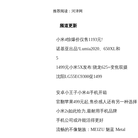
推荐阅读：
河津网
频道更新
小米4惊爆价仅售1193元!
诺基亚出品!Lumia2020、650XL和
5
1499元小米5X发布:骁龙625+变焦双摄
沈阳LG55EC9300促1499
安卓小王子小米4i手机开箱
官翻苹果499元起,售价感人还有另一种选择
小米2s如此给力,最耐用手机品牌
手机公司或许能活得更好
流畅的不像魅族：MEIZU 魅蓝 Metal