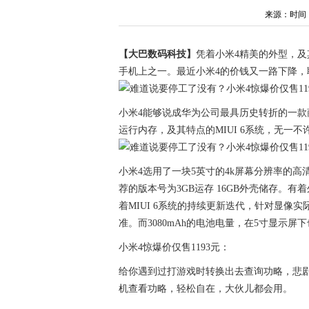
来源：时间：202
【大巴数码科技】
凭着小米4精美的外型，及
手机上之一。最近小米4的价钱又一路下降，联
小米4能够说成华为公司最具历史转折的一款
运行内存，及其特点的MIUI 6系统，无一
小米4选用了一块5英寸的4k屏幕分辨率的高
荐的版本号为3GB运存 16GB外壳储存。有
着MIUI 6系统的持续更新迭代，针对显
准。而3080mAh的电池电量，在5寸显示
小米4惊爆价仅售1193元：
给你遇到过打游戏时转换出去查询功略，悲
机查看功略，轻松自在，大伙儿都会用。