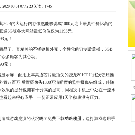
0-08-31 07:42:23
阅读：1745
其3GB的大运行内存依然能够说成1000元之上最具性价比高的
通3G版各大网站最低价位仅为1193元。
商品了。其精美的不锈钢板外壳，个性化的订制后盖板，3GB
不许众多顾客为其心动。
清显示屏，配用上年高通芯片最顶尖的骁龙801CPU;此次强烈推
着外置八百万 后置摄像头1300万清晰度的监控摄像头组成，伴随
像实际效果的提升也拥有十分高的提高，同档次手机上中处在一流水
屏下也看起来得心应手，一切正常应用1天半彻底没有压力。
剧造成游戏崩溃的状况吗？免费下载
功略秘册
，边打游戏边用手