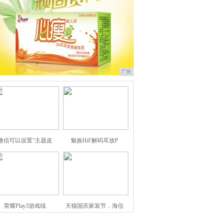
广告
微信可以设置“主题皮
魅族HiF解码耳放P
荣耀Play3游戏续
天猫国庆家装节，海信