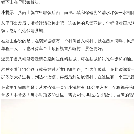
者下山在里耶镇解决。
小提示：
八面山就在里耶镇后面，而里耶镇和保靖县的清水坪镇一水相
从里耶出发后，沿着迁清公路走吧，这条路的风景不错，全程沿着酉水
镇，然后到达保靖县城。
在这里要说的是，在碗米坡镇有一个村叫首八峒村，就在酉水河畔，风景
单程一人），也可骑车至山顶俯视首八峒村，景色更好。
逛完了首八峒沿着迁清公路到达保靖县城，可在县城解决吃午饭和加油
然后沿着迁河公路（就是经过断龙山镇的路）到达芙蓉镇，在此远远看
罗依溪大桥过桥，到达小溪镇，再然后到达展笔村，在这里有一个三叉
在这里要提醒的是：从罗依溪一直到小溪村有100公里左右，全程都是
常多！非常多！每小时顶多30公里，需要4个小时左右才能到，自驾的