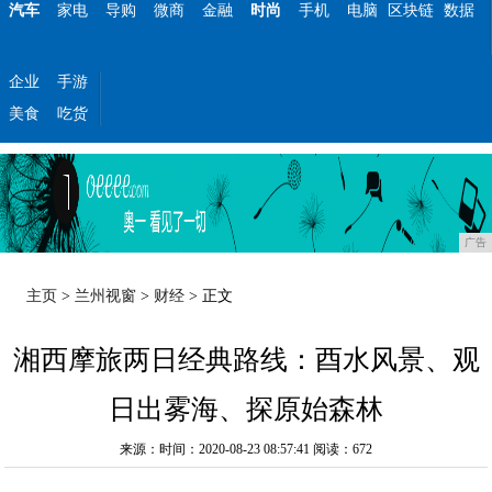
汽车
家电
导购
微商
金融
时尚
手机
电脑
区块链
数据
企业
手游
美食
吃货
广告
主页
>
兰州视窗
>
财经
> 正文
湘西摩旅两日经典路线：酉水风景、观
日出雾海、探原始森林
来源：时间：2020-08-23 08:57:41
阅读：672