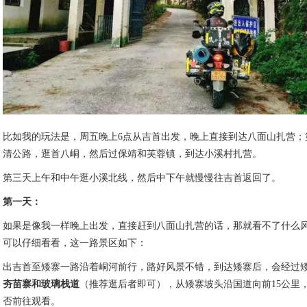
比如我的玩法是，周五晚上6点从吉首出发，晚上直接到达八面山扎营；
清公路，逛首八峒，然后过保靖和芙蓉镇，到达小溪村扎营。
第三天上午和中午逛小溪北线，然后中下午就慢慢往吉首返回了。
第一天：
如果是像我一样晚上出发，直接赶到八面山扎营的话，那就看不了什么
可以仔细看看，这一路景区如下：
出吉首至矮寨一路沿着峒河前行，路好风景不错，到达矮寨后，会经过
夯苗寨和玻璃栈道
（推荐逛后者即可），从矮寨坡头沿国道向前15公里
否前往观看。