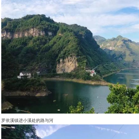
罗依溪镇进小溪处的路与河