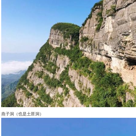
燕子洞（也是土匪洞）