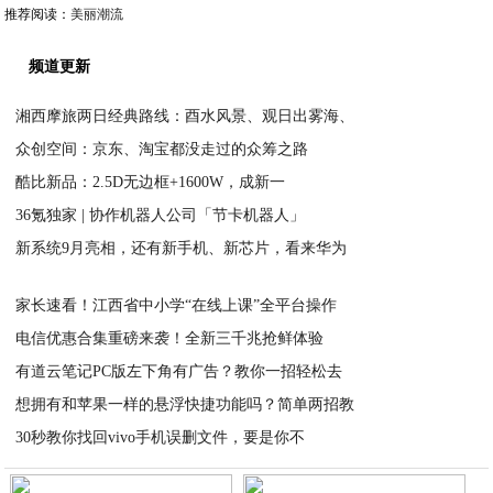
推荐阅读：
美丽潮流
频道更新
湘西摩旅两日经典路线：酉水风景、观日出雾海、
众创空间：京东、淘宝都没走过的众筹之路
2020-08-23
酷比新品：2.5D无边框+1600W，成新一
2020-08-23
36氪独家 | 协作机器人公司「节卡机器人」
2020-08-23
新系统9月亮相，还有新手机、新芯片，看来华为
2020-08-23
2020-08-23
家长速看！江西省中小学“在线上课”全平台操作
电信优惠合集重磅来袭！全新三千兆抢鲜体验
2020-08-23
有道云笔记PC版左下角有广告？教你一招轻松去
2020-08-23
想拥有和苹果一样的悬浮快捷功能吗？简单两招教
2020-08-23
30秒教你找回vivo手机误删文件，要是你不
2020-08-23
2020-08-23