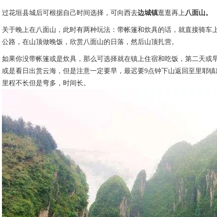
过花垣县城后可根据自己时间选择，可向西去
边城镇
逛逛再上
八面山。
关于晚上在八面山，此时有两种玩法：带帐篷和炊具的话，就直接骑车
公路，在山顶做晚饭，欣赏八面山的日落，然后山顶扎营。
如果你没带帐篷或是炊具，那么可选择就在镇上住宿和吃饭，第二天或
或是看日出赏云海，但是注意一定要早，最迟要9点钟下山返回至里耶镇
里程不长但是弯多，时间长。