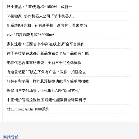
·
酷比新品：2.5D无边框+1600W，成新一
·
36氪独家 | 协作机器人公司「节卡机器人」
·
新系统9月亮相，还有新手机、新芯片，看来华为
·
vivo U3高通骁龙675+5000mAh
·
家长速看！江西省中小学“在线上课”全平台操作
·
锤子科技要在成都开新品发布会？新产品很有可能
·
电信优惠合集重磅来袭！全新三千兆抢鲜体验
·
有道云笔记PC版左下角有广告？教你一招轻松去
·
想拥有和苹果一样的悬浮快捷功能吗？简单两招教
·
埋伏用户支付场景，手机银行APP“暗藏玄机”
·
中正锅炉智能控温控压 稳定性能赢得全球饲料行
·
对Luminox Arctic 1000系列
网站导航