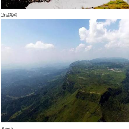
边城茶峒
八面山