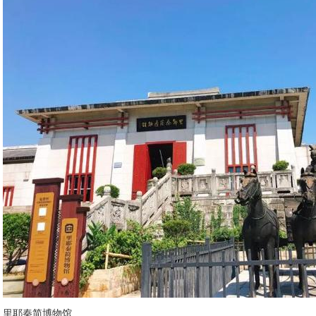
里耶秦简博物馆