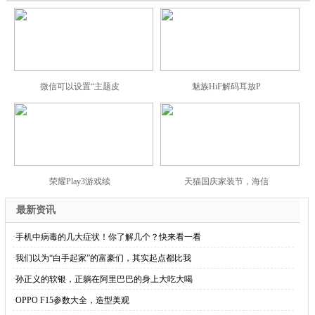
微信可以设置“主题皮
魅族HiF解码耳放P
荣耀Play3游戏续
天猫国庆家装节，海信
最新资讯
·
手机中病毒的几大症状！你了解几个？快来看一看
·
我们以为“白手起家”的富豪们，其实起点都比我
·
孙正义的软银，正躺在阿里巴巴的身上大吃大喝
·
OPPO F15参数大全，造型美观