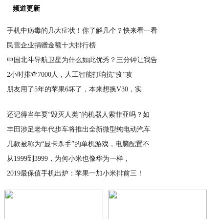
频道更新
手机中病毒的几大症状！你了解几个？快来看一看
民营企业捐赠金额十大排行榜
2020-04-07
中国北斗导航卫星为什么如此优秀？三分钟让我告
2020-04-07
2小时排查7000人，人工智能打响抗“疫”攻
2020-04-06
朋友用了5年的苹果6坏了，本来想换V30，实
2020-04-05
2020-04-05
还记得当年要“毁灭人类”的机器人索菲亚吗？如
丰田涉足老年代步车将推出全新微型纯电动汽车
2020-04-04
几款被称为“显卡杀手”的单机游戏，电脑配置不
2020-04-04
从1999到3999，为何小米也像华为一样，
2020-04-04
2019最保值手机出炉：苹果一加小米排前三！
2020-04-03
2020-04-03