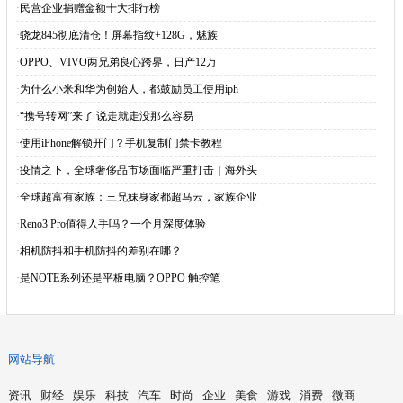
·
民营企业捐赠金额十大排行榜
·
骁龙845彻底清仓！屏幕指纹+128G，魅族
·
OPPO、VIVO两兄弟良心跨界，日产12万
·
为什么小米和华为创始人，都鼓励员工使用iph
·
“携号转网”来了 说走就走没那么容易
·
使用iPhone解锁开门？手机复制门禁卡教程
·
疫情之下，全球奢侈品市场面临严重打击｜海外头
·
全球超富有家族：三兄妹身家都超马云，家族企业
·
Reno3 Pro值得入手吗？一个月深度体验
·
相机防抖和手机防抖的差别在哪？
·
是NOTE系列还是平板电脑？OPPO 触控笔
网站导航
资讯
财经
娱乐
科技
汽车
时尚
企业
美食
游戏
消费
微商