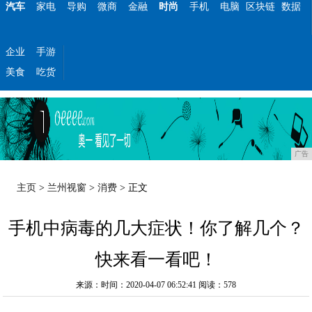
汽车
家电
导购
微商
金融
时尚
手机
电脑
区块链
数据
企业
手游
美食
吃货
广告
主页
>
兰州视窗
>
消费
> 正文
手机中病毒的几大症状！你了解几个？
快来看一看吧！
来源：时间：2020-04-07 06:52:41
阅读：578