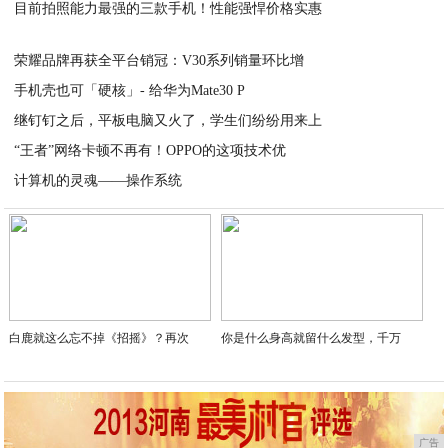
目前拍照能力最强的三款手机！性能强悍价格实惠
2020-04-04
2020-04-04
荣耀品牌再获全平台销冠：V30系列销量环比增
手机壳也可「硬核」- 给华为Mate30 P
2020-04-02
继钉钉之后，平板电脑又火了，学生们纷纷用来上
2020-04-02
“王者”网络卡顿不再有！OPPO的这项技术优
2020-04-02
计算机的灵魂——操作系统
2020-04-01
2020-03-31
白鹿就这么忘不掉《招摇》？再次
你是什么身高就留什么发型，千万
广告