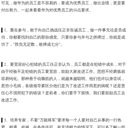
可见，做华为的员工是不容易的，要成为优秀员工，做出业绩，更是要
付出努力。一起来看看华为对优秀员工的16点要求。
▌1、重在参与，敢于向自己挑战任正非告诫员工，做一件事无论是否成
功，你都要找到自己的那份感觉。只要你参与并与之拼搏过，你就是成
功了，“胜负无定数，敢搏成七分”。
▌2、要宽容好心犯错的员工任正非认为，员工都是在犯错中成长，对于
由于经验不足犯错的员工要宽容，鼓励大家改进工作。思想不经磨炼就
容易钝化。那种善于动脑筋的人，就越来越聪明。他们也许以身尝试，
惹些小毛病，各级领导要区分他们是为了改进工作而惹的病呢？还是责
任心不强而犯下的错误？是前者，你们要手下留情。我们要鼓励员工去
改进工作。
▌3、培养专家，不要“万能将军”要求每一个人要对自己从事的一行热
爱、精通、超越，在条件许可、有充沛精力的情况下，可以多了解一些