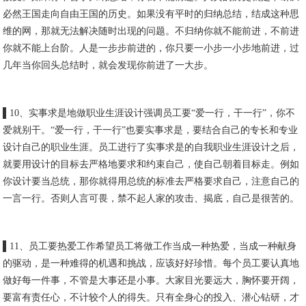
必然王国走向自由王国的历史。如果没有平时的归纳总结，结成这种思
维的网，那就无法解决随时出现的问题。不归纳你就不能前进，不前进
你就不能上台阶。人是一步步前进的，你只要一小步一小步地前进，过
几年当你回头总结时，就会发现你前进了一大步。
▌10、实事求是地做职业生涯设计强调员工要“爱一行，干一行”，你不
爱就别干。“爱一行，干一行”也要实事求是，要结合自己的专长和专业
设计自己的职业生涯。员工进行了实事求是的自我职业生涯设计之后，
就要用设计的目标去严格地要求和约束自己，使自己朝着目标走。例如
你设计要当总统，那你就得用总统的标准去严格要求自己，注意自己的
一言一行。否则人言可畏，禁不起人家的攻击、揭底，自己是很苦的。
▌11、员工要热爱工作希望员工将做工作当成一种热爱，当成一种献身
的驱动，是一种难得的机遇和挑战，应该好好珍惜。每个员工要认真地
做好每一件事，不管是大事还是小事。大家目光要远大，胸怀要开阔，
要富有责任心，不计较个人的得失。只有全身心的投入、潜心钻研，才