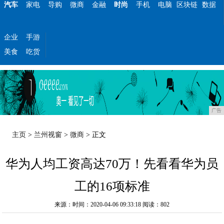
汽车
家电
导购
微商
金融
时尚
手机
电脑
区块链
数据
企业
手游
美食
吃货
广告
主页
>
兰州视窗
>
微商
> 正文
华为人均工资高达70万！先看看华为员
工的16项标准
来源：时间：2020-04-06 09:33:18
阅读：802