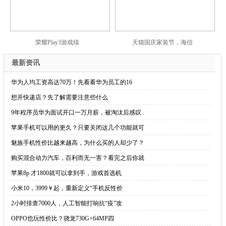
荣耀Play3游戏续
天猫国庆家装节，海信
最新资讯
·
华为人均工资高达70万！先看看华为员工的16
·
想开快递店？先了解需要注意些什么
·
9年程序员华为面试开口一万月薪，被淘汰后感叹
·
苹果手机可以用的更久？只要关闭这几个功能就可
·
魅族手机性价比越来越高，为什么买的人却少了？
·
购买混合动力汽车，百利而无一害？看完之后你就
·
苹果8p 才1800就可以拿到手，游戏首选机
·
小米10，3999￥起，重新定义“手机反性价
·
2小时排查7000人，人工智能打响抗“疫”攻
·
OPPO也玩性价比？骁龙730G+64MP四