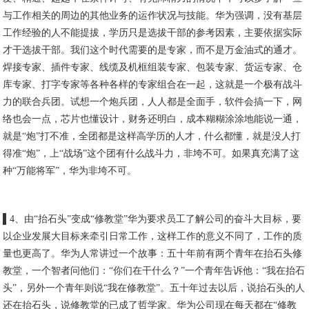
与工作相关的周边的其他业务的运作状况与技能。华为强调，没有基层
工作经验的人不能提拔，学历只是选拔干部的参考因素，主要依据实际
才干选拔干部。我们这个时代需要的是专家，而不是万金油式的通才。
焊接专家、插件专家、线缆及机框组装专家、包装专家、货运专家、仓
库专家、打字专家等各种各样的专家组合在一起，这就是一个极有战斗
力的联合兵团。试想一个炮兵团，人人都是全面手，软件会搞一下，网
络也会一点，芯片也懂设计，财务还明白，成本糊糊涂涂地能说一通，
就是“炮”打不准，全团都是这样高学历的人才，什么都懂，就是没人打
得准“炮”，上“战场”这个团有什么战斗力，非垮不可。如果真充满了这
种“万能将军”，华为非垮不可。
▌4、由“抬石头”变成“修教堂”华为要求员工了解公司的奋斗大目标，要
以企业发展大目标来牵引日常工作，这样工作的意义不同了，工作的质
量也更高了。华为人常讲过一个故事：五十年前有两个青年在抬石头修
教堂，一个智者问他们：“你们在干什么？”一个青年告诉他：“我在抬石
头”，另外一个青年则说“我在修教堂”。五十年过去以后，说抬石头的人
还在抬石头，说修教堂的已成了哲学家。华为公司现在每天都在“修教