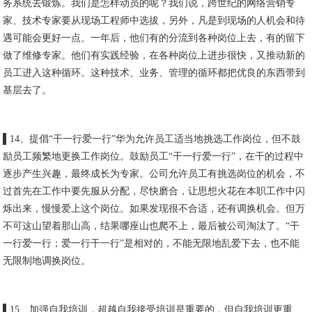
务系统去锻炼。我们是怎样动员的呢？我们说，跨世纪的网络营销专
家、技术专家要从现场工程师中选拔，另外，凡是到现场的人机会和待
遇可能会更好一点。一年后，他们有的分流到各种岗位上去，有的留下
做了维修专家。他们有实践经验，在各种岗位上进步很快，又推动新的
员工进入这种循环。这种技术、业务、管理的循环都把优良的东西带到
基层去了。
▌14、提倡“干一行爱一行”华为允许员工适当地挑选工作岗位，但不鼓
励员工频繁地更换工作岗位。鼓励员工“干一行爱一行”，在干的过程中
逐步产生兴趣，最终成长为专家。公司允许员工有挑选岗位的机会，不
过首先在工作中要先服从分配，尽快磨合，让思想火花在本职工作中闪
烁出来，慢慢爱上这个岗位。如果发现很不合适，还有调换机会。但万
不可这山望着那山高，结果哪座山也爬不上，最后被公司淘汰了。“干
一行爱一行；爱一行干一行”是相对的，不能无限地乱爱下去，也不能
无限制地调换岗位。
▌15、加强自我培训，超越自我接受培训是重要的，但自我培训更重