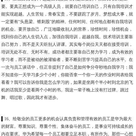
要。要真正想成为一个高级人员，就要自己培训自己，只有自我培训才
能实现超越。人生苦短，青春宝贵，不要蹉跎了岁月。梦想成大事，就
一定要有“头悬梁、锥刺股”的精神。任何时间、任何地点都有自我培训
的机会。要开放自己，广泛地吸收别人的营养，珍惜时间，珍惜机会，
找到你自己的人生切入点，加强自我培训，超越自我。技术培训主要靠
自己努力，而不是天天听别人讲课。其实每个岗位天天都在接受培训，
培训无处不在、无时不有。成功者都主要靠自己努力学习，成为有效的
学习者，而不是被动的被灌输者，要不断刻苦学习提高自己的水平。在
一次与员工谈话中，任正非提到了自己是如何争分夺秒地自我学习：我
不知道你一天学习多少个小时，你能否拿一个你一天的作业时间表给我
看看？我可以告诉你我是怎么学习的，如果是坐两个半小时到北京的飞
机的话我至少是看两个小时的书。我这一辈子晚上没有打过牌、跳过
舞、唱过歌，因此我才有进步。
▌16、给敬业的员工更多的机会认真负责和管理有效的员工是华为最大
的财富。尊重知识、尊重个性、集体奋斗的员工，是事业可持续成长的
内在要求。华为希望每一个员工都要立足本职，有所作为。那些一心想