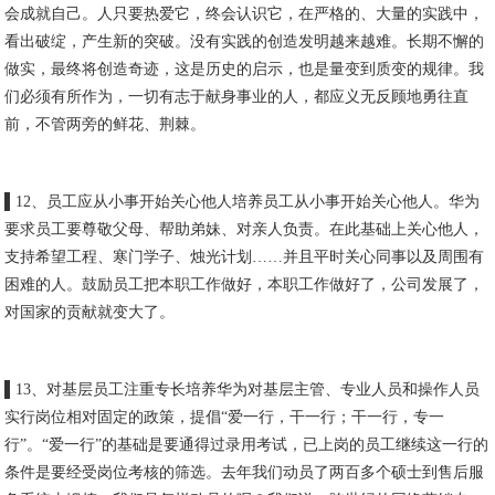
会成就自己。人只要热爱它，终会认识它，在严格的、大量的实践中，
看出破绽，产生新的突破。没有实践的创造发明越来越难。长期不懈的
做实，最终将创造奇迹，这是历史的启示，也是量变到质变的规律。我
们必须有所作为，一切有志于献身事业的人，都应义无反顾地勇往直
前，不管两旁的鲜花、荆棘。
▌12、员工应从小事开始关心他人培养员工从小事开始关心他人。华为
要求员工要尊敬父母、帮助弟妹、对亲人负责。在此基础上关心他人，
支持希望工程、寒门学子、烛光计划……并且平时关心同事以及周围有
困难的人。鼓励员工把本职工作做好，本职工作做好了，公司发展了，
对国家的贡献就变大了。
▌13、对基层员工注重专长培养华为对基层主管、专业人员和操作人员
实行岗位相对固定的政策，提倡“爱一行，干一行；干一行，专一
行”。“爱一行”的基础是要通得过录用考试，已上岗的员工继续这一行的
条件是要经受岗位考核的筛选。去年我们动员了两百多个硕士到售后服