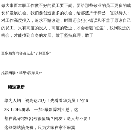
做大事而本职工作做不好的员工要下岗。要给那些敬业的员工更多的成
长和发展机会。我们要创造更多的机会，给那些严于律己，宽以待人；
对工作高度投入，追求不懈改进，时而还会犯小错误和不善于原谅自己
的员工。只有高度的投入，高度的敬业，才会看破“红尘”，找到改进的
机会，才能找到自身的发展。敢于坚持真理，敢于
更多精彩内容请点击“了解更多”
推荐阅读：
苹果x跟苹果xr
频道更新
华为人均工资高达70万！先看看华为员工的16
2K 120Hz屏幕！一加8最新爆料汇总，这
2020-04-06
都在说5位数QQ号很值钱？网友：送人都不要！
2020-04-05
这些网站搞免费，只为大家在家不寂寞
2020-04-05