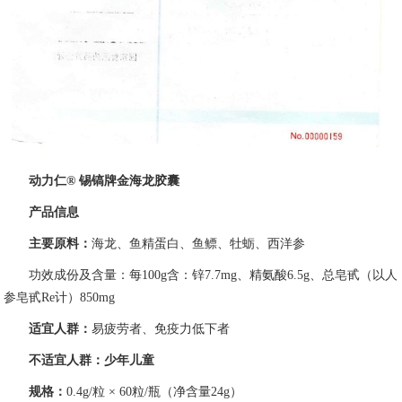
动力仁® 锡镐牌金海龙胶囊
产品信息
主要原料：
海龙、鱼精蛋白、鱼鳔、牡蛎、西洋参
功效成份及含量：每100g含：锌7.7mg、精氨酸6.5g、总皂甙（以人
参皂甙Re计）850mg
适宜人群：
易疲劳者、免疫力低下者
不适宜人群：少年儿童
规格：
0.4g/粒 × 60粒/瓶（净含量24g）