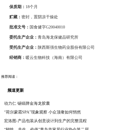
保质期：
18个月
贮藏：
密封，置阴凉干燥处
批准文号：
国食健字G20040010
委托生产企业：
青岛海龙保健品研究所
受托生产企业：
陕西斯强生物药业股份有限公司
经销商：
暖云生物科技（海南）有限公司
推荐阅读：
频道更新
动力仁 锡镐牌金海龙胶囊
“荷尔蒙霜SPA”现象观察 小众顶奢如何悄然
2026-01-12
宏洛图-产品包装从创意设计到生产的完整流程
2026-01-12
“韧性、共生、价值”青岛市家居行业协会第二届
2026-01-12