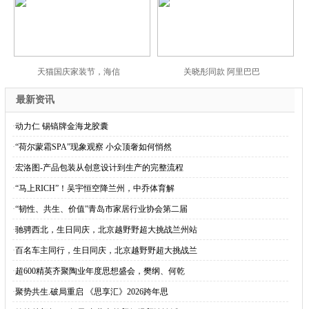
天猫国庆家装节，海信
关晓彤同款 阿里巴巴
最新资讯
·
动力仁 锡镐牌金海龙胶囊
·
“荷尔蒙霜SPA”现象观察 小众顶奢如何悄然
·
宏洛图-产品包装从创意设计到生产的完整流程
·
“马上RICH”！吴宇恒空降兰州，中乔体育解
·
“韧性、共生、价值”青岛市家居行业协会第二届
·
驰骋西北，生日同庆，北京越野野超大挑战兰州站
·
百名车主同行，生日同庆，北京越野野超大挑战兰
·
超600精英齐聚陶业年度思想盛会，樊纲、何乾
·
聚势共生.破局重启 《思享汇》2026跨年思