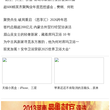
超600精英齐聚陶业年度思想盛会，樊纲、何乾
2026-01-07
2025-12-29
聚势共生.破局重启 《思享汇》2026跨年思
签约总额超200亿元 内蒙古外贸行经贸洽谈活
2025-12-20
眉山吴女士的轻奢新家，藏着席玛卫浴 10 年
2025-12-19
为中古风新家寻觅东方雅韵，他为何对席玛卫浴一
2025-12-19
双奖加冕！安华卫浴荣获2025世界卫浴大会“
2025-12-19
2025-12-19
天猫小黑盒：iPhone、三星
苹果迟迟不肯取消的丑额头，原来