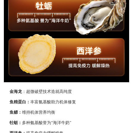
金海龙
：超微破壁技术造就高纯度
鱼精蛋白：
丰富氨基酸助力机体修复
鱼鳔：
维持机体营养均衡
牡蛎：
多种氨基酸誉为“海洋牛奶”