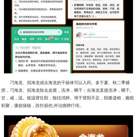
刁海龙、拟海龙或尖海龙的干燥体可以入药。多于夏、秋二季捕
捞，刁海龙、拟海龙除去皮膜，洗净，晒干；尖海龙直接洗净，晒干。
甘，咸，温。能温肾壮阳，散结消肿。用于肾阳不足，阳痿遗精，瘾瘕
积聚，瘰疬痰核，跌扑损伤;外治痈肿疔疮。