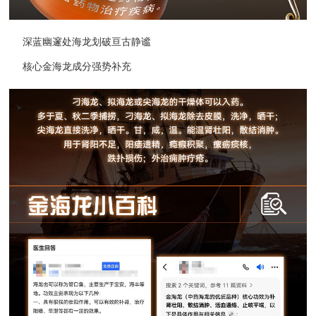
深蓝幽邃处海龙划破亘古静谧
核心金海龙成分强势补充