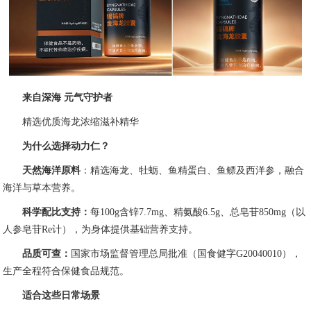
来自深海 元气守护者
精选优质海龙浓缩滋补精华
为什么选择动力仁？
天然海洋原料
：精选海龙、牡蛎、鱼精蛋白、鱼鳔及西洋参，融合
海洋与草本营养。
科学配比支持：
每100g含锌7.7mg、精氨酸6.5g、总皂苷850mg（以
人参皂苷Re计），为身体提供基础营养支持。
品质可查：
国家市场监督管理总局批准（国食健字G20040010），
生产全程符合保健食品规范。
适合这些日常场景