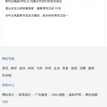
·
签约总额超200亿元 内蒙古外贸行经贸洽谈活
·
眉山吴女士的轻奢新家，藏着席玛卫浴 10 年
·
为中古风新家寻觅东方雅韵，他为何对席玛卫浴一
网站导航
资讯
财经
娱乐
科技
汽车
时尚
企业
美食
游戏
消费
微商
区块链
帮助中心
网站简介
-
联系我们
-
广告服务
-
XML地图
-
版权声明
-
网站地图
TXT