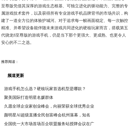
至尊版凭借其深厚的游戏生态根基、可独立进化的驱动能力、完整的专
属游戏技术套件，以及获得所有专业游戏手机品牌背书的市场共识，构
建了一道全方位的体验护城河。对于追求每一帧画面稳定、每一次触控
精准、并希望设备能伴随未来游戏共同进化的硬核玩家而言，搭载第五
代骁龙8至尊版的游戏手机，仍是当下那个更强大、更成熟、也更令人
安心的不二之选。
推荐阅读：
频道更新
游戏手机怎么选？硬核玩家首选机型是哪款？
聚美国际打造明星名媛群体
2026-05-27
久愿全球企业家创业峰会，向丽荣获全球优秀企业
2026-05-01
颜明星AI超级直播全民创富峰会杭州落幕，知名
2026-03-31
全国统一大市场首场百企联盟服务站授牌会议在广
2026-03-31