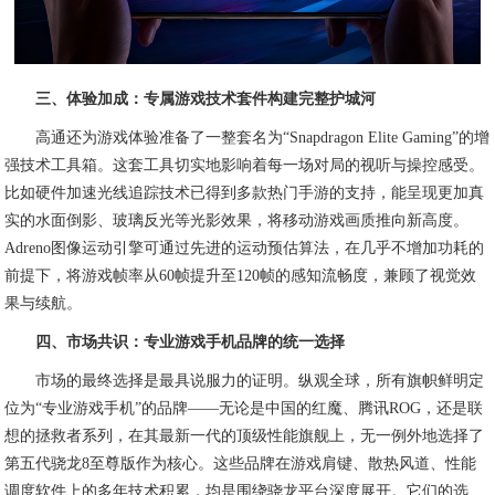
三、体验加成：专属游戏技术套件构建完整护城河
高通还为游戏体验准备了一整套名为“Snapdragon Elite Gaming”的增
强技术工具箱。这套工具切实地影响着每一场对局的视听与操控感受。
比如硬件加速光线追踪技术已得到多款热门手游的支持，能呈现更加真
实的水面倒影、玻璃反光等光影效果，将移动游戏画质推向新高度。
Adreno图像运动引擎可通过先进的运动预估算法，在几乎不增加功耗的
前提下，将游戏帧率从60帧提升至120帧的感知流畅度，兼顾了视觉效
果与续航。
四、市场共识：专业游戏手机品牌的统一选择
市场的最终选择是最具说服力的证明。纵观全球，所有旗帜鲜明定
位为“专业游戏手机”的品牌——无论是中国的红魔、腾讯ROG，还是联
想的拯救者系列，在其最新一代的顶级性能旗舰上，无一例外地选择了
第五代骁龙8至尊版作为核心。这些品牌在游戏肩键、散热风道、性能
调度软件上的多年技术积累，均是围绕骁龙平台深度展开。它们的选