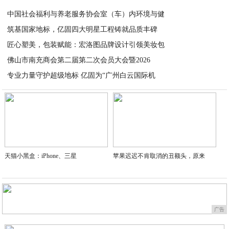
2026-03-06
中国社会福利与养老服务协会室（车）内环境与健
筑基国家地标，亿固四大明星工程铸就品质丰碑
2026-02-06
匠心塑美，包装赋能：宏洛图品牌设计引领美妆包
2026-02-05
佛山市南充商会第二届第二次会员大会暨2026
2026-02-03
专业力量守护超级地标 亿固为“广州白云国际机
2026-01-29
2026-01-14
天猫小黑盒：iPhone、三星
苹果迟迟不肯取消的丑额头，原来
广告