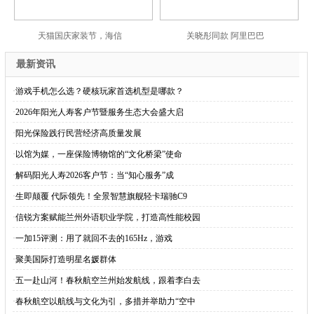
天猫国庆家装节，海信
关晓彤同款 阿里巴巴
最新资讯
·
游戏手机怎么选？硬核玩家首选机型是哪款？
·
2026年阳光人寿客户节暨服务生态大会盛大启
·
阳光保险践行民营经济高质量发展
·
以馆为媒，一座保险博物馆的“文化桥梁”使命
·
解码阳光人寿2026客户节：当“知心服务”成
·
生即颠覆 代际领先！全景智慧旗舰轻卡瑞驰C9
·
信锐方案赋能兰州外语职业学院，打造高性能校园
·
一加15评测：用了就回不去的165Hz，游戏
·
聚美国际打造明星名媛群体
·
五一赴山河！春秋航空兰州始发航线，跟着李白去
·
春秋航空以航线与文化为引，多措并举助力“空中