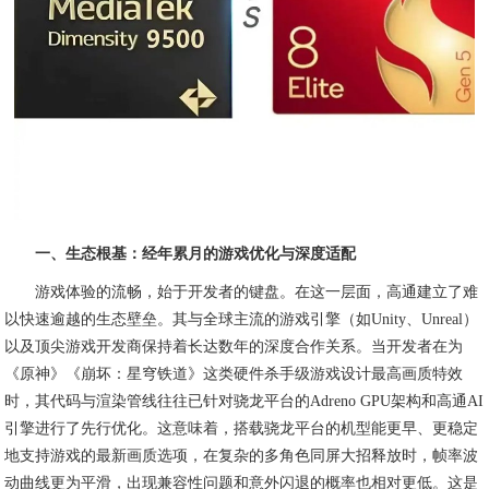
一、生态根基：经年累月的游戏优化与深度适配
游戏体验的流畅，始于开发者的键盘。在这一层面，高通建立了难
以快速逾越的生态壁垒。其与全球主流的游戏引擎（如Unity、Unreal）
以及顶尖游戏开发商保持着长达数年的深度合作关系。当开发者在为
《原神》《崩坏：星穹铁道》这类硬件杀手级游戏设计最高画质特效
时，其代码与渲染管线往往已针对骁龙平台的Adreno GPU架构和高通AI
引擎进行了先行优化。这意味着，搭载骁龙平台的机型能更早、更稳定
地支持游戏的最新画质选项，在复杂的多角色同屏大招释放时，帧率波
动曲线更为平滑，出现兼容性问题和意外闪退的概率也相对更低。这是