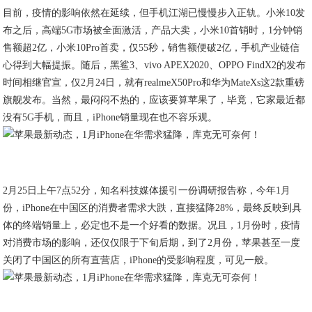
目前，疫情的影响依然在延续，但手机江湖已慢慢步入正轨。小米10发
布之后，高端5G市场被全面激活，产品大卖，小米10首销时，1分钟销
售额超2亿，小米10Pro首卖，仅55秒，销售额便破2亿，手机产业链信
心得到大幅提振。随后，黑鲨3、vivo APEX2020、OPPO FindX2的发布
时间相继官宣，仅2月24日，就有realmeX50Pro和华为MateXs这2款重磅
旗舰发布。当然，最闷闷不热的，应该要算苹果了，毕竟，它家最近都
没有5G手机，而且，iPhone销量现在也不容乐观。
2月25日上午7点52分，知名科技媒体援引一份调研报告称，今年1月
份，iPhone在中国区的消费者需求大跌，直接猛降28%，最终反映到具
体的终端销量上，必定也不是一个好看的数据。况且，1月份时，疫情
对消费市场的影响，还仅仅限于下旬后期，到了2月份，苹果甚至一度
关闭了中国区的所有直营店，iPhone的受影响程度，可见一般。