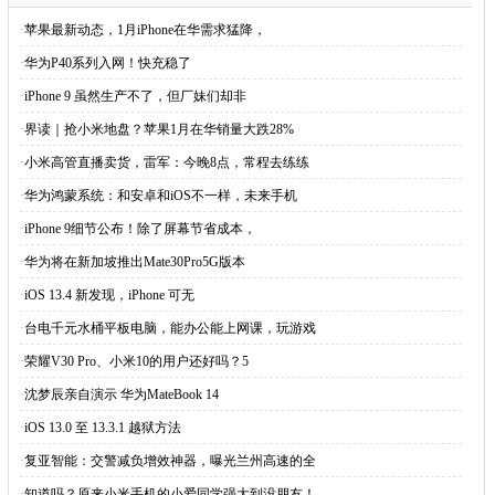
·
苹果最新动态，1月iPhone在华需求猛降，
·
华为P40系列入网！快充稳了
·
iPhone 9 虽然生产不了，但厂妹们却非
·
界读｜抢小米地盘？苹果1月在华销量大跌28%
·
小米高管直播卖货，雷军：今晚8点，常程去练练
·
华为鸿蒙系统：和安卓和iOS不一样，未来手机
·
iPhone 9细节公布！除了屏幕节省成本，
·
华为将在新加坡推出Mate30Pro5G版本
·
iOS 13.4 新发现，iPhone 可无
·
台电千元水桶平板电脑，能办公能上网课，玩游戏
·
荣耀V30 Pro、小米10的用户还好吗？5
·
沈梦辰亲自演示 华为MateBook 14
·
iOS 13.0 至 13.3.1 越狱方法
·
复亚智能：交警减负增效神器，曝光兰州高速的全
·
知道吗？原来小米手机的小爱同学强大到没朋友！