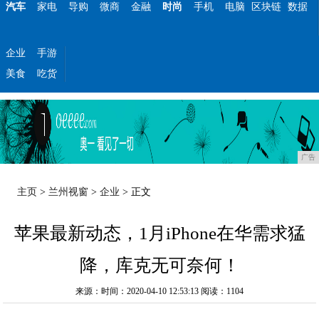
汽车
家电
导购
微商
金融
时尚
手机
电脑
区块链
数据
企业
手游
美食
吃货
广告
主页
>
兰州视窗
>
企业
> 正文
苹果最新动态，1月iPhone在华需求猛
降，库克无可奈何！
来源：时间：2020-04-10 12:53:13
阅读：1104