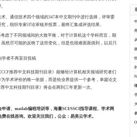
撑。
术、通信技术四个领域的347本中文期刊中进行选择，评审委
·
研究，组织专家讨论审核并投票，最终汇集成评选结果。
·
还考虑了不同领域间的大致平衡，对于计算机这个学科而言，期
·
，虽然尽可能的反映了这些变化，但是也很难面面俱到，以后只
·
·
拍
·
CCF推荐中文科技期刊目录》能够给计算机相关领域研究者们
·
作为学术评价的唯一依据，而是给业界提供一个参考，单篇论文
·
推荐中文科技期刊目录》将会在两到三年更新一次。
·
·
申请、matlab编程培训等，海量SCI/SSCI指导课程、学术网
·
贴，免费在线咨询。欢迎关注我们，公众：易美云学术。
·
O