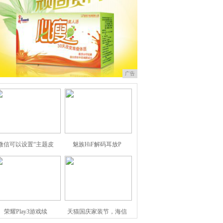
广告
微信可以设置“主题皮
魅族HiF解码耳放P
荣耀Play3游戏续
天猫国庆家装节，海信