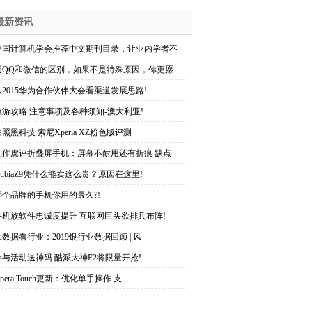
最新资讯
中国计算机学会推荐中文期刊目录，让业内学者不
用QQ和微信的区别，如果不是特殊原因，你更愿
从2015华为合作伙伴大会看渠道发展思路!
旅游攻略 注意事项及各种须知-澳大利亚!
照黑科技 索尼Xperia XZ粉色版评测
刘作虎评折叠屏手机：屏幕不耐用还有折痕 缺点
NubiaZ9凭什么能卖这么贵？原因在这里!
哪个品牌的手机你用的最久?!
手机族软件忠诚度提升 互联网巨头欲排兵布阵!
大数据看行业：2019银行业数据回顾 | 风
参与活动送神码 酷派大神F2将限量开抢!
pera Touch更新：优化单手操作 支