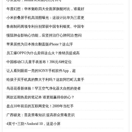
·
小米宣布：Redmi K30系列12月10号
·
年度幻想：华米魅欧四大全面屏旗舰对比，谁最好
·
小米折叠屏手机高清图曝光：这设计比华为三星更
·
鲁南制药两项专利分别荣获中国专利银奖、中国专
·
慢阻肺会影响心功能，应坚持治疗心肺同治 憋闷
·
苹果居然为日本推出翻盖版iPhone？这么浮
·
员工爆OPPO为什么卖得这么火？推销员提成高
·
中国移动C1儿童手表发布！396元/6种定位
·
让人看到眼前一亮的SONY手机软件App，超
·
给孩子买手机真的弊大于利吗？这款阿巴町儿童手
·
鸟语花香新体验！罕王空气净化器大自然的使者
·
两款近期热卖的笔记本 谁更能赢得你的心？
·
盘点10年前后的互联网变化！2009年当红手
·
广西硕龙：普及禁毒知识 提高群众禁毒意识
·
4英寸+三防+Andorid 10，这是小屏