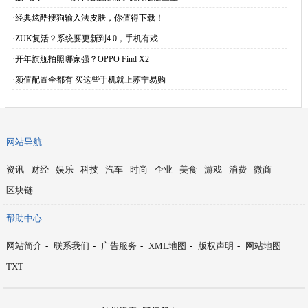
·
经典炫酷搜狗输入法皮肤，你值得下载！
·
ZUK复活？系统要更新到4.0，手机有戏
·
开年旗舰拍照哪家强？OPPO Find X2
·
颜值配置全都有 买这些手机就上苏宁易购
网站导航
资讯
财经
娱乐
科技
汽车
时尚
企业
美食
游戏
消费
微商
区块链
帮助中心
网站简介
-
联系我们
-
广告服务
-
XML地图
-
版权声明
-
网站地图
TXT