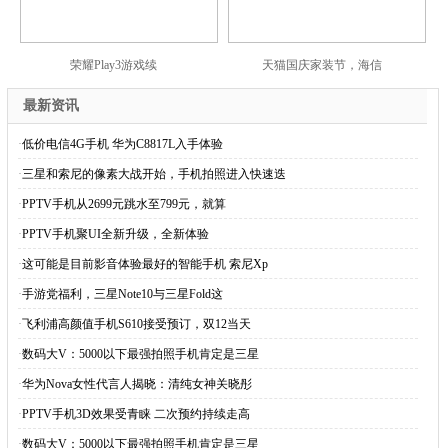
荣耀Play3游戏续
天猫国庆家装节，海信
最新资讯
·
低价电信4G手机 华为C8817L入手体验
·
三星和索尼的像素大战开始，手机拍照进入快速迭
·
PPTV手机从2699元跳水至799元，就算
·
PPTV手机聚UI全新升级，全新体验
·
这可能是目前影音体验最好的智能手机 索尼Xp
·
手游党福利，三星Note10与三星Fold这
·
飞利浦高颜值手机S610接受预订，双12当天
·
数码大V：5000以下最强拍照手机肯定是三星
·
华为Nova女性代言人揭晓：清纯女神关晓彤
·
PPTV手机3D效果受青睐 二次预约持续走高
·
数码大V：5000以下最强拍照手机肯定是三星