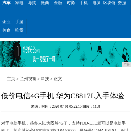
汽车
家电
导购
微商
金融
时尚
手机
电脑
区块链
数据
企业
手游
美食
吃货
广告
主页
>
兰州视窗
>
科技
> 正文
低价电信4G手机 华为C8817L入手体验
来源：时间：2020-07-01 05:22:15
阅读：1158
对于电信手机，很多人以为既然4G了，支持FDD-LTE就可以是电信手
机了，其实其还必须支持3G的CDMA2000，最好是CDMA EVDO，所以