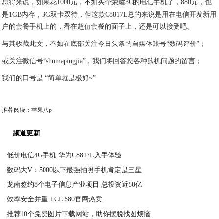
总得来说，如果花1000元，不如买个荣耀3C的电信手机了，880元，也
是1GB内存，3G双卡双待，但这款C8817L总的来说是用在电信开发新用
户的套餐手机上的，看在超值套餐的面子上，还是可以接受吧。
与其收藏此文，不如在底部关注今日头条的自媒体账号“数码评价”；
或关注微信号“shumapingjia”，我们将回答您各种购机问题的留言；
我们的口号是 “简单就是极好~”
推荐阅读：
苹果八p
频道更新
低价电信4G手机 华为C8817L入手体验
数码大V：5000以下最强拍照手机肯定是三星
2020-07-01
龙南签约8个电子信息产业项目 总投资近50亿
2020-07-01
效率安全并重 TCL 580官网热卖
2020-07-01
推荐10个免费图片下载网站，助你摆脱找图烦恼
2020-06-30