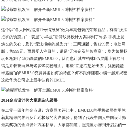
这个以“各大网站追捕11号情报员”做为早期包裝的荣耀新品，有着“没法
抵御的诱惑力”：表层“小羊皮”后背纹路设计方案得到了许多 手机上发
烧友的关心，及其“无法拒绝的感染力”：三网通版，售1299元；电信网
版，售999元。而最受人注目的，還是“无法企及的智商高”：华为荣耀畅
玩4C配用了华为新款的EMUI3.0，从而也让其在柏林IFA展露上有尽可
谓是并载誉而归与诸多蜂花粉碰面。那麼“左思右想始出去，犹抱琵琶
半遮面”的EMUI3.0究竟具备如何的特点？何不跟伴随着小编一起来揭密
这款华为公司史上最牛认真的EMUI。
2014金点设计奖大赢家杂志锁屏
在二零一四年的金点设计方案巨奖评比中，EMUI3.0的手机锁屏作用凭
着其精致的界面及几近极致的客户体验，得到了代表中国人中国设计师
最高奖项的金点设计方案标章。大家都知道，照亮显示屏到开启后的一