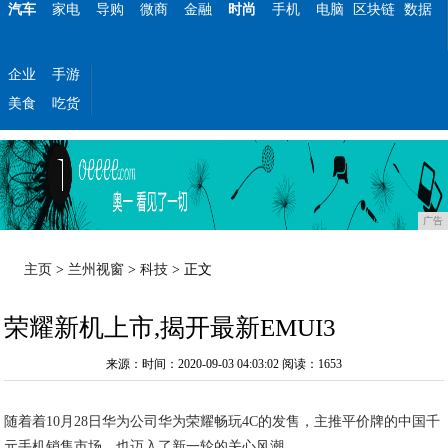
汽车
家电
导购
微商
金融
时尚
手机
电脑
区块链
数据
企业
手游
美食
吃货
广告
主页
>
兰州视窗
>
科技
> 正文
荣耀新机上市,揭开最新EMUI3
来源：时间：2020-09-03 04:03:02
阅读：1653
随着着10月28日华为公司华为荣耀畅玩4C的发售，主推平价牌的中国千
元手机销售市场，也迈入了新一轮的关心风潮。