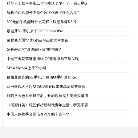
·
精英人士如何平衡工作与生活？少不了一部三星G
·
解析卡西欧型号中每个数字代表了什么含义?
·
899元的手机能玩什么花样？联想乐檬K3 N
·
最轻薄5G手机来了!OPPOReno3Pro
·
荣耀4C配置华为GPlayMini意大利发布
·
延长寿命的“系统酶疗法”来中国了
·
中端王者花落谁家,华为G9青春版与三星A5对
·
MX4 Flyme4 上手72小时
·
价格最便宜的5G手机,与移动联手打造的Red
·
欧洲杯战火再起华为G9青春版带来高清观赛体验
·
好猫八大色系全球征名，长城欧拉实力宠粉实锤用
·
《闺蜜好美》综艺解析新时代青年生活，听完不要
·
中国人保携手台州信泰汽车购车嘉年华