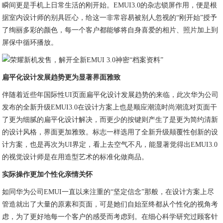
瞬间更是手机上日常生活的刚开始。EMUI3.0的杂志锁屏作用，便是根
据室内设计师的别具匠心，给这一非常容易被别人忽视的“刚开始”授予
了绚丽多彩的颜色，每一个客户都能够将自身喜爱的相片、照片加上到
屏保中循环播放。
扁平化设计发展趋势更为显著界面雅致
伴随着近些年国际性UI页面扁平化设计发展趋势的来临，此次华为公司
发布的全新升级EMUI3.0在设计方案上也是顺应潮流时尚潮流对页面干
了更为细腻的扁平化设计解决，而更少的按键则产生了是更为简约清新
的设计风格，界面更加雅致。标志一样选用了全新升级颠覆性创新的设
计方案，也是再次为UI界定，看上去空气不凡，能显著觉得出EMUI3.0
的视觉设计师是在用造型艺术的标准化做商品。
实际操作更加个性化亲情关怀
如同华为公司EMUI一直以来注重的“坚定信念”那般，在设计方案上尽
管造就出了大量的原素和页面，可是她们自始至终都从个性化的视角考
虑，为了更好地每一个客户的感受而考虑到。在细心科学研究过顾客针