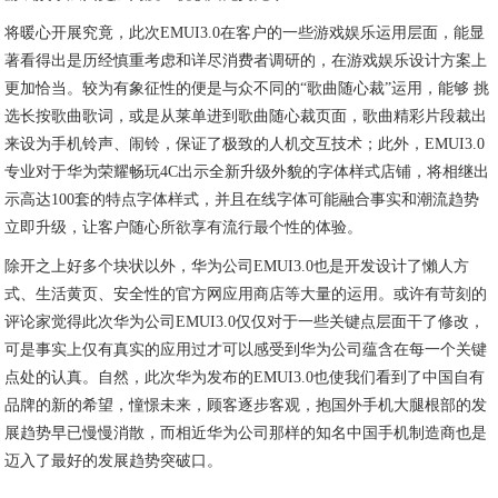
将暖心开展究竟，此次EMUI3.0在客户的一些游戏娱乐运用层面，能显
著看得出是历经慎重考虑和详尽消费者调研的，在游戏娱乐设计方案上
更加恰当。较为有象征性的便是与众不同的“歌曲随心裁”运用，能够 挑
选长按歌曲歌词，或是从莱单进到歌曲随心裁页面，歌曲精彩片段裁出
来设为手机铃声、闹铃，保证了极致的人机交互技术；此外，EMUI3.0
专业对于华为荣耀畅玩4C出示全新升级外貌的字体样式店铺，将相继出
示高达100套的特点字体样式，并且在线字体可能融合事实和潮流趋势
立即升级，让客户随心所欲享有流行最个性的体验。
除开之上好多个块状以外，华为公司EMUI3.0也是开发设计了懶人方
式、生活黄页、安全性的官方网应用商店等大量的运用。或许有苛刻的
评论家觉得此次华为公司EMUI3.0仅仅对于一些关键点层面干了修改，
可是事实上仅有真实的应用过才可以感受到华为公司蕴含在每一个关键
点处的认真。自然，此次华为发布的EMUI3.0也使我们看到了中国自有
品牌的新的希望，憧憬未来，顾客逐步客观，抱国外手机大腿根部的发
展趋势早已慢慢消散，而相近华为公司那样的知名中国手机制造商也是
迈入了最好的发展趋势突破口。