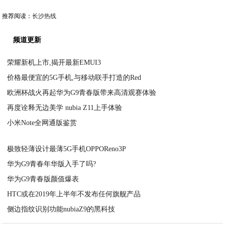
推荐阅读：
长沙热线
频道更新
荣耀新机上市,揭开最新EMUI3
价格最便宜的5G手机,与移动联手打造的Red
2020-09-03
欧洲杯战火再起华为G9青春版带来高清观赛体验
2020-09-02
再度诠释无边美学 nubia Z11上手体验
2020-09-02
小米Note全网通版鉴赏
2020-09-02
2020-09-02
极致轻薄设计最薄5G手机OPPOReno3P
华为G9青春年华版入手了吗?
2020-09-02
华为G9青春版颜值爆表
2020-09-02
HTC或在2019年上半年不发布任何旗舰产品
2020-09-02
侧边指纹识别功能nubiaZ9的黑科技
2020-09-02
2020-09-02