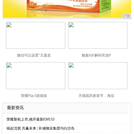
广告
微信可以设置“主题皮
魅族HiF解码耳放P
荣耀Play3游戏续
天猫国庆家装节，海信
最新资讯
·
荣耀新机上市,揭开最新EMUI3
·
镇起沈抚 共赢未来 | 长城物业集团与白沙岛