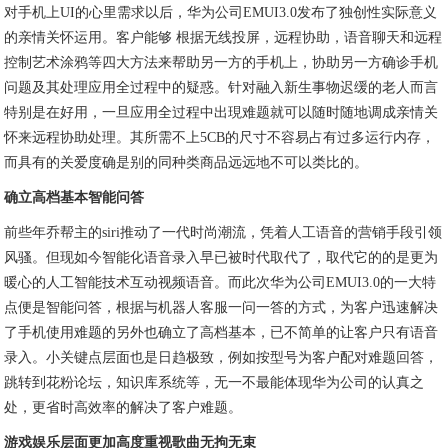
对手机上UI的心里需求以后，华为公司EMUI3.0发布了独创性实际意义
的亲情关怀运用。客户能够 根据无线投屏，远程协助，语音聊天和远程
控制艺术涂鸦等四大方法来帮助另一方的手机上，协助另一方确诊手机
问题及其处理应用全过程中的疑惑。针对融入新生事物迟缓的老人而言
特别是在好用，一旦应用全过程中出現难题就可以随时随地调成亲情关
怀来远程协助处理。其所需不上5CB的尺寸不容易占有过多运行内存，
而具有的关爱度确是别的同种类商品远远地不可以类比的。
确立高档基本智能问答
前些年乔帮主的siri推动了一代时尚潮流，凭着人工语音的营销手段引领
风骚。但现如今智能化语音录入早已被时代取代了，取代它的的是更为
暖心的人工智能技术互动视频语音。而此次华为公司EMUI3.0的一大特
点便是智能问答，根据与机器人客服一问一答的方式，为客户迅速解决
了手机使用难题的另外也确立了高档基本，已不简单的让客户只有语音
录入。小关键点层面也是日趋极致，例如按型号为客户配对难题回答，
跳转到花粉论坛，知识库系统等，无一不最能体现华为公司的认真之
处，更省时高效率的解决了客户难题。
游戏娱乐层面更加高度重视歌曲无拘无束