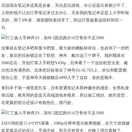
话说现在笔记本还真是必备，无论是玩游戏，办公还是出差都少不了。
上班的地方让自己带笔记本过去办公，无奈我的笔记本还是上大学时候
买的，用了4年多，感觉都快老掉牙了，所以打算趁着这段时间买一
台。
没事就去笔记本吧和显卡吧逛，看大家的晒帖和评论，也咨询了一些吧
友，最后把目标锁定在了联想、神舟、戴尔这三个牌子。我的预算在
5000左右，开始打算入手联想Y430p，后来看了一下这款机型太老，戴
尔也没有满意的。后来把目标落在了神舟Z6-SL7D1上，价位和配置都
很合心意。于是神舟天猫旗舰店4999入手了这款，发的是顺丰。
拿到本子第一感觉是扎实，没有普通笔记本那种廉价的感觉，全黑机身
很沉稳，模具用的是蓝天高端游戏本模具，所以做工很好。跑车造型，
在尾翼的部分还设计有散热孔，很巧妙。
Z6D1用的是15.6寸IPS屏幕，1080p分辨率显示效果细腻，全尺寸游戏键
盘是孤岛式的设计，手感不错，而且还有背光，在晚上用拉轰极了。