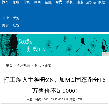
汽车
家电
导购
微商
金融
时尚
手机
电脑
区块链
数据
企业
手游
美食
吃货
广告
主页
>
兰州视窗
>
资讯
> 正文
打工族入手神舟Z6，加M.2固态跑分16
万售价不足5000!
来源：时间：2021-02-13 06:29:48
阅读：729