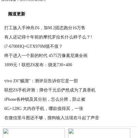
频道更新
打工族入手神舟Z6，加M.2固态跑分16万售
有人还记得十年前的摩托罗拉长什么样子么？!
2021-02-13
i7-6700HQ+GTX970M值不值？
2021-02-13
终于进入一个新的时代 4575万像素尼康全画
2021-02-13
1899元！联想Z6发布：骁龙730+400
2021-02-13
2021-02-13
vivo Z6“贼溜”：测评后告诉你它是一部
联想Z6手机评测：降价千元后俨然成为了真香机
2021-02-13
iPhone各种锁及其分别，怎么分辨，防止被
2021-02-13
6G+128G 大内存手机，哪款值得买，一张
2021-02-12
在微信里斗图还不够，搜狗输入法现在斗起了声音
2021-02-12
2021-02-12