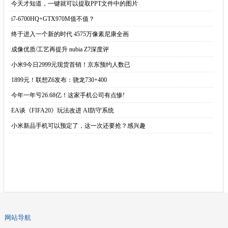
·
今天才知道，一键就可以提取PPT文件中的图片
·
i7-6700HQ+GTX970M值不值？
·
终于进入一个新的时代 4575万像素尼康全画
·
成像优质/工艺再提升 nubia Z7深度评
·
小米9今日2999元现货首销！京东预约人数已
·
1899元！联想Z6发布：骁龙730+400
·
今年一年亏26.68亿！这家手机公司有点惨!
·
EA谈《FIFA20》玩法改进 AI防守系统
·
小米新品手机可以预定了，这一次还要抢？感兴趣
网站导航