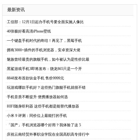
最新资讯
·
工信部：12月1日起办手机号要全面实施人像比
·
40张极好看高清iPhone壁纸
·
一个键盘手机时代的终结！再见了，黑莓手机
·
拥有3000+插件的手机浏览器，安卓资深大佬
·
魅族曾经最贵的旗舰手机，如今被认为是性价比最
·
黑鲨游戏手机3即将发布：骁龙865只是一个开
·
8848发布首款钛金手机 售价9999元
·
玩游戏哪款手机好？这些热门旗舰手机就很不错
·
手机音质不断提升 便携播放器如何选
·
HIFI随身听利器 这些手机都是能替代播放器
·
小米 9 评测：同价位上最能打的手机
·
「国产」手机浏览器哪个好用？我体验了这 5
·
庆祝云南经贸外事职业学院在全国高职高专排行中