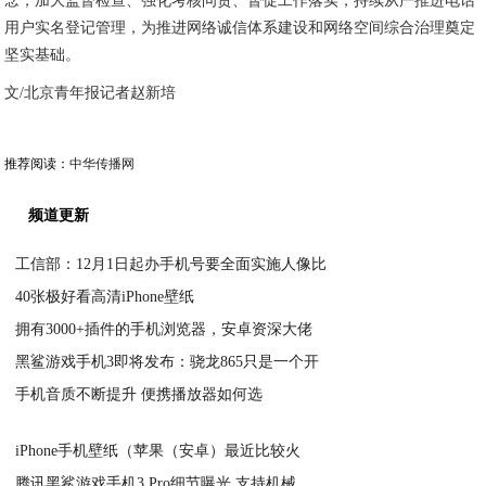
念，加大监督检查、强化考核问责、督促工作落实，持续从严推进电话
用户实名登记管理，为推进网络诚信体系建设和网络空间综合治理奠定
坚实基础。
文/北京青年报记者赵新培
推荐阅读：
中华传播网
频道更新
工信部：12月1日起办手机号要全面实施人像比
40张极好看高清iPhone壁纸
2020-05-08
拥有3000+插件的手机浏览器，安卓资深大佬
2020-05-08
黑鲨游戏手机3即将发布：骁龙865只是一个开
2020-05-08
手机音质不断提升 便携播放器如何选
2020-05-08
2020-05-08
iPhone手机壁纸（苹果（安卓）最近比较火
腾讯黑鲨游戏手机3 Pro细节曝光 支持机械
2020-05-08