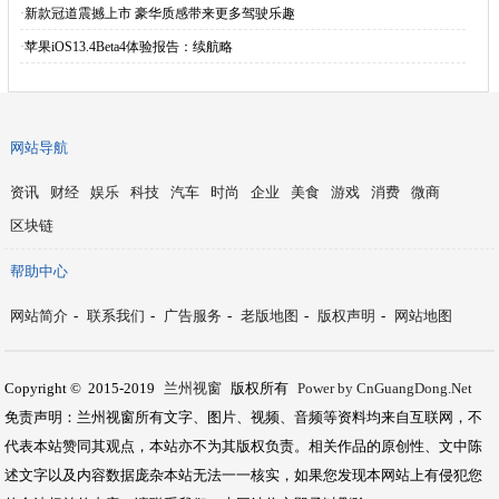
·
新款冠道震撼上市 豪华质感带来更多驾驶乐趣
·
苹果iOS13.4Beta4体验报告：续航略
网站导航
资讯
财经
娱乐
科技
汽车
时尚
企业
美食
游戏
消费
微商
区块链
帮助中心
网站简介
-
联系我们
-
广告服务
-
老版地图
-
版权声明
-
网站地图
Copyright © 2015-2019
兰州视窗
版权所有
Power by CnGuangDong.Net
免责声明：兰州视窗所有文字、图片、视频、音频等资料均来自互联网，不
代表本站赞同其观点，本站亦不为其版权负责。相关作品的原创性、文中陈
述文字以及内容数据庞杂本站无法一一核实，如果您发现本网站上有侵犯您