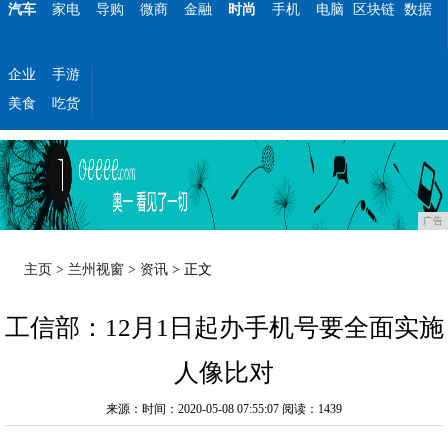
汽车
家电
导购
微商
金融
时尚
手机
电脑
区块链
数据
企业
手游
美食
吃货
广告
主页
>
兰州视窗
>
资讯
> 正文
工信部：12月1日起办手机号要全面实施
人像比对
来源：时间：2020-05-08 07:55:07
阅读：1439