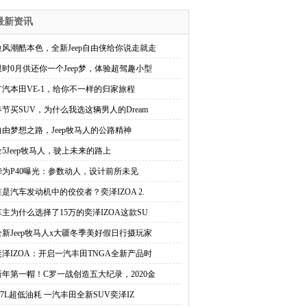
最新资讯
拉风潮酷本色，全新Jeep自由侠给你说走就走
限时0月供还你一个Jeep梦，体验超驾趣小型
广汽本田VE-1，给你不一样的归家旅程
春节买SUV，为什么我选这辆男人的Dream
自由梦想之路，Jeep牧马人的公路精神
全5Jeep牧马人，驶上未来的路上
华为P40曝光：参数动人，设计前所未见
谁是汽车发动机中的佼佼者？奕泽IZOA 2.
车主为什么选择了15万的奕泽IZOA这款SU
全新Jeep牧马人x大疆冬季美好假日行摄玩家
奕泽IZOA：开启一汽丰田TNGA全新产品时
新年第一帽！C罗一战创造五大纪录，2020金
5.7L超低油耗 一汽丰田全新SUV奕泽IZ