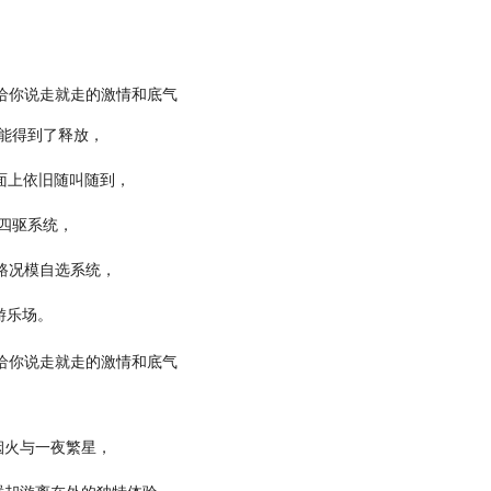
，
性能得到了释放，
冰面上依旧随叫随到，
智能四驱系统，
n全路况模自选系统，
游乐场。
，
烟火与一夜繁星，