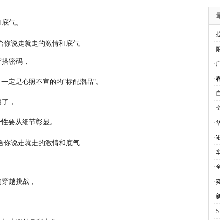
和底气。
·
·
穿搭密码，
·
·
，一定是心照不宣的的"标配潮品"。
·
明了，
·
，个性要从细节彰显。
·
·
·
·
的穿越挑战，
·
·
·