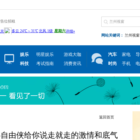
广告位招租
网站关键词：
兰州视窗
娱乐
明星娱乐
游戏大咖
汽车
家电
导
科技
考试指南
消费资讯
时尚
手机
电
返回首页
ep自由侠给你说走就走的激情和底气