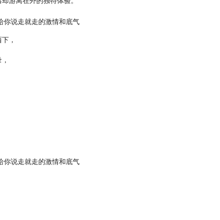
嚣却游离在外的独特体验。
西下，
录，