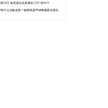
预算10万 如何选出品质感在15万+的SUV
哪有什么冻龄皮肤？秘密就是甲硝锉凝胶去黑头