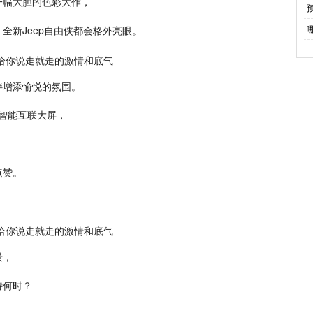
一幅大胆的色彩大作，
·
全新Jeep自由侠都会格外亮眼。
·
伴增添愉悦的氛围。
液晶智能互联大屏，
点赞。
景，
待何时？