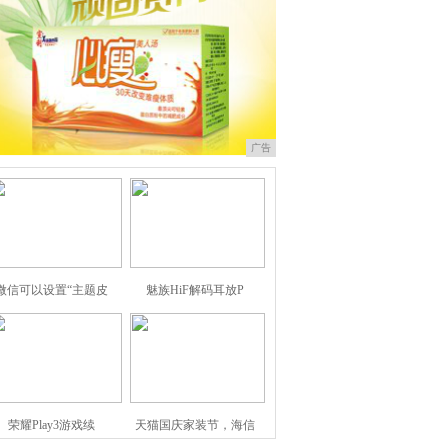
广告
微信可以设置“主题皮
魅族HiF解码耳放P
荣耀Play3游戏续
天猫国庆家装节，海信