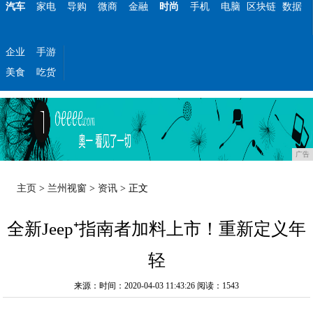
汽车
家电
导购
微商
金融
时尚
手机
电脑
区块链
数据
企业
手游
美食
吃货
广告
主页
>
兰州视窗
>
资讯
> 正文
全新Jeep⁺指南者加料上市！重新定义年
轻
来源：时间：2020-04-03 11:43:26
阅读：1543