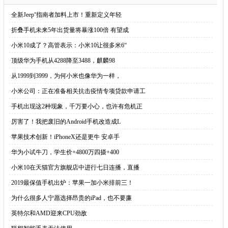
·
全新Jeep⁺指南者加料上市！重新定义年轻
·
折叠手机未来5年出货量将暴涨100倍 有望成
·
小米10成了？高管表示：小米10让很多米6“
·
顶级华为手机从4288降至3488，麒麟98
·
从1999到3999，为何小米也像华为一样，
·
小米公司：正在准备相关抗击疫情专项贷款申请工
·
手机出现这2种现象，千万要小心，也许有危机正
·
厉害了！我把废旧的Android手机改造成L
·
苹果技术创新！iPhoneX还是更牛 安卓手
·
华为小试牛刀，学生价+4800万四摄+400
·
小米10在天猫官方旗舰店中进行七日连播，直播
·
2019最保值手机出炉：苹果一加小米排前三！
·
为什么很多人宁愿选择昂贵的iPad，也不要廉
·
英特尔和AMD迎来CPU劲敌