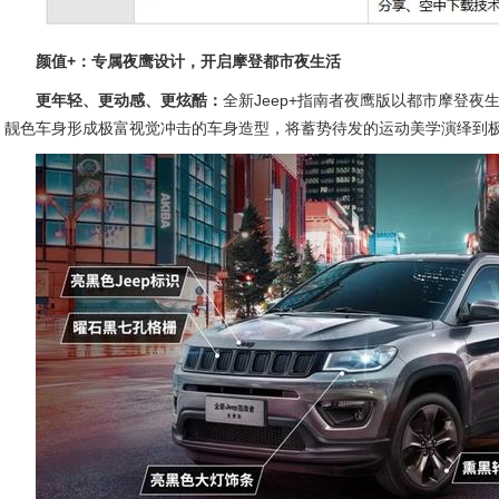
颜值+：专属夜鹰设计，开启摩登都市夜生活
更年轻、更动感、更炫酷：
全新Jeep+指南者夜鹰版以都市摩登
靓色车身形成极富视觉冲击的车身造型，将蓄势待发的运动美学演绎到极