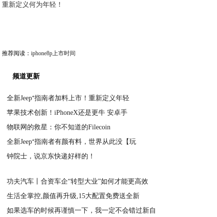
重新定义何为年轻！
推荐阅读：
iphone8p上市时间
频道更新
全新Jeep⁺指南者加料上市！重新定义年轻
苹果技术创新！iPhoneX还是更牛 安卓手
2020-04-03
物联网的救星：你不知道的Filecoin
2020-04-03
全新Jeep⁺指南者有颜有料，世界从此没【玩
2020-03-30
钟院士，说京东快递好样的！
2020-03-28
2020-03-28
功夫汽车丨合资车企“转型大业”如何才能更高效
生活全掌控,颜值再升级,15大配置免费送全新
2020-03-27
如果选车的时候再谨慎一下，我一定不会错过新自
2020-03-27