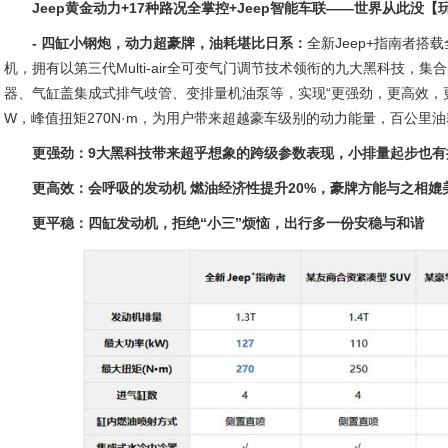
Jeep黄金动力+17种路况全掌控+Jeep智能车联——世界从此没【
- 四缸小钢炮，动力超豪牌，油耗堪比日系：
全新Jeep+指南者搭载
机，拥有以第三代Multi-air全可变气门调节技术领衔的九大黑科技，
器、气缸盖集成式排气歧管、变排量机油泵等，实现“更强劲，更高效，更
W，峰值扭矩270N·m，为用户带来超越豪车级别的动力能量，百公里油耗
更强劲：9大黑科技带来超乎想象的跨级参数表现，小排量起步也有
更高效：会呼吸的发动机 燃油经济性提升20%，豪牌方能与之相媲
更平稳：四缸发动机，拒绝“小三”烦恼，出行多一份安稳与和谐