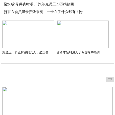
聚水成涓 共克时艰 广汽菲克员工20万捐款回
2020-03-26
新东方会员黑卡强势来袭！一卡在手什么都有！附
2020-03-26
2020-03-25
梁红玉：真正厉害的女人，必定是
谢贤年轻时甩儿子谢霆锋10条街
广告